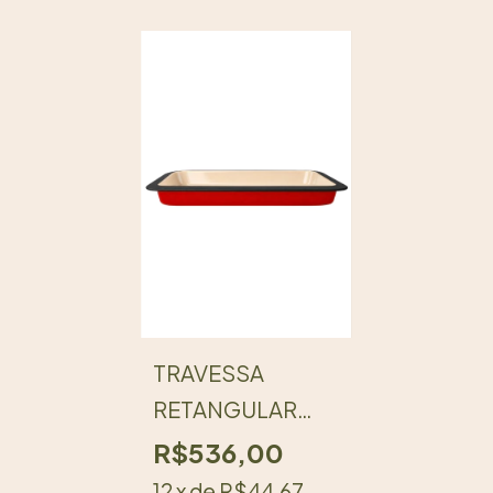
TRAVESSA
RETANGULAR
BAIXA DE FERRO
R$536,00
ESMALTADA I
12
x de
R$44,67