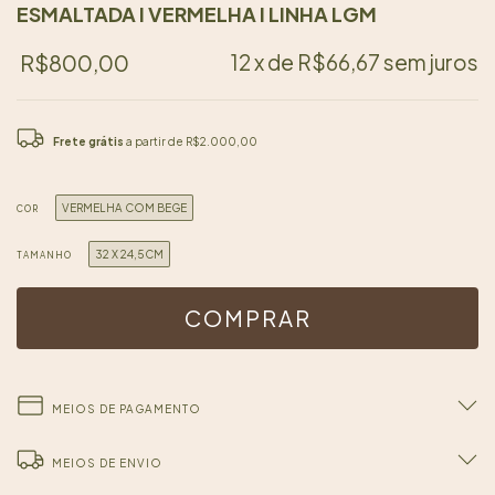
ESMALTADA I VERMELHA I LINHA LGM
R$800,00
12
x de
R$66,67
sem juros
Frete grátis
a partir de
R$2.000,00
VERMELHA COM BEGE
COR
32 X 24,5CM
TAMANHO
MEIOS DE PAGAMENTO
MEIOS DE ENVIO