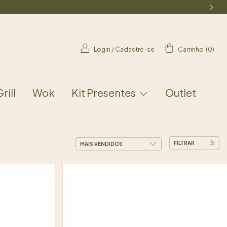
Login
/
Cadastre-se
Carrinho
(
0
)
Grill
Wok
Kit Presentes
Outlet
FILTRAR