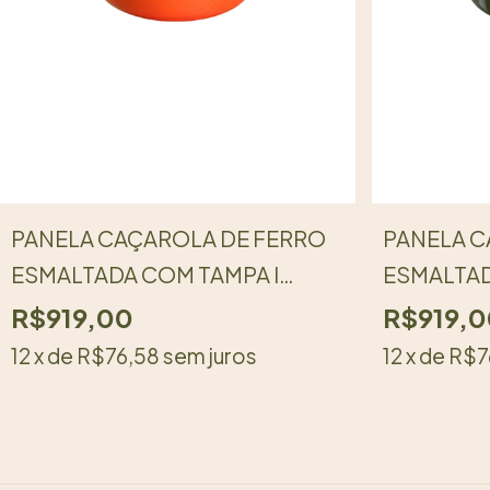
PANELA CAÇAROLA DE FERRO
PANELA C
ESMALTADA COM TAMPA I
ESMALTAD
PEGADOR DE BAQUELITE I 24
PEGADOR 
R$919,00
R$919,0
CM I LARANJA DEGRADÊ I LINHA
CM I VERD
12
x de
R$76,58
sem juros
12
x de
R$7
LGM
LGM