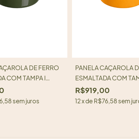
AÇAROLA DE FERRO
PANELA CAÇAROLA D
A COM TAMPA I
ESMALTADA COM TAM
DE BAQUELITE I 24
PEGADOR DE BAQUELI
0
R$919,00
E MUSGO I LINHA
CM I AMARELO GEMA I
6,58
sem juros
12
x de
R$76,58
sem jur
LGM