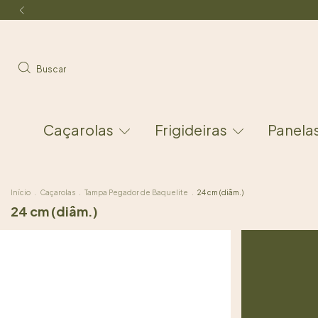
Buscar
Caçarolas
Frigideiras
Panela
Início
.
Caçarolas
.
Tampa Pegador de Baquelite
.
24 cm (diâm.)
24 cm (diâm.)