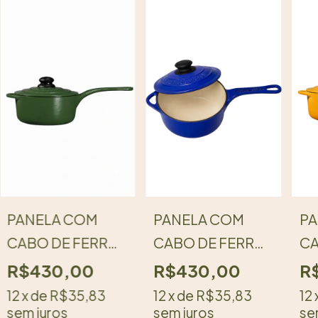
PANELA COM
PANELA COM
PA
CABO DE FERRO
CABO DE FERRO
CA
ESMALTADA COM
ESMALTADA COM
ES
R$430,00
R$430,00
R
TAMPA I
TAMPA I
TA
12
x de
R$35,83
12
x de
R$35,83
12
PEGADOR DE
sem juros
PEGADOR DE
sem juros
PE
se