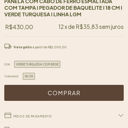
PANELA COM CABO DE FERRO ESMALTADA
COM TAMPA I PEGADOR DE BAQUELITE I 18 CM I
VERDE TURQUESA I LINHA LGM
R$430,00
12
x de
R$35,83
sem juros
Frete grátis
a partir de
R$2.000,00
VERDE TURQUESA COM BEGE
COR
18 CM
TAMANHO
MEIOS DE PAGAMENTO