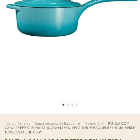
Início
.
Panelas
.
Tampa pegador de Baquelite
.
18 cm (diâm.)
.
PANELA COM
CABO DE FERRO ESMALTADA COM TAMPA I PEGADOR DE BAQUELITE I 18 CM I VERDE
TURQUESA I LINHA LGM